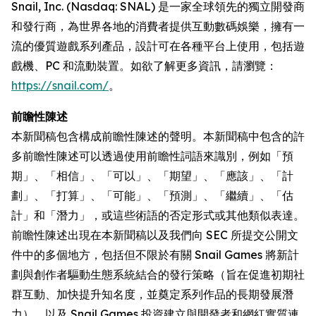
Snail, Inc. (Nasdaq: SNAL) 是一家全球領先的獨立開發商
和發行商，為世界各地的消費者提供互動數碼娛樂，擁有一
流的優質遊戲系列產品，設計可在各種平台上使用，包括遊
戲機、PC 和流動裝置。如欲了解更多資訊，請瀏覽：
https://snail.com/
。
前瞻性陳述
本新聞稿包含構成前瞻性陳述的聲明。本新聞稿中包含的許
多前瞻性陳述可以透過使用前瞻性詞語來識別，例如「預
期」、「相信」、「可以」、「期望」、「應該」、「計
劃」、「打算」、「可能」、「預測」、「繼續」、「估
計」和「潛力」，或這些術語的否定形式或其他類似表達。
前瞻性陳述出現在本新聞稿以及我們向 SEC 所提交公開文
件中的多個地方，包括但不限於有關 Snail Games 將新計
劃與創作者驅動生態系統結合的發行策略（旨在促進初期社
群互動、加快提升知名度，並奠定系列作品的長期發展潛
力），以及 Snail Games 投資建立與開發者和網紅實質連