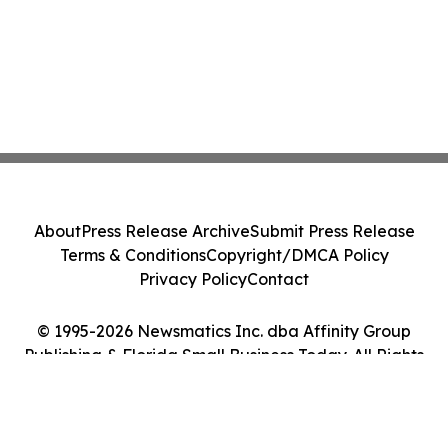
About
Press Release Archive
Submit Press Release
Terms & Conditions
Copyright/DMCA Policy
Privacy Policy
Contact
© 1995-2026 Newsmatics Inc. dba Affinity Group
Publishing & Florida Small Business Today. All Rights
Reserved.
Cookie Settings / Your Privacy Choices