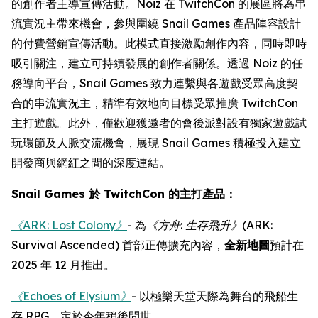
的創作者主導宣傳活動。Noiz 在 TwitchCon 的展區將為串
流實況主帶來機會，參與圍繞 Snail Games 產品陣容設計
的付費營銷宣傳活動。此模式直接激勵創作內容，同時即時
吸引關注，建立可持續發展的創作者關係。透過 Noiz 的任
務導向平台，Snail Games 致力連繫與各遊戲受眾高度契
合的串流實況主，精準有效地向目標受眾推廣 TwitchCon
主打遊戲。此外，僅歡迎獲邀者的會後派對設有獨家遊戲試
玩環節及人脈交流機會，展現 Snail Games 積極投入建立
開發商與網紅之間的深度連結。
Snail Games 於 TwitchCon 的主打產品：
《ARK: Lost Colony》
- 為
《方舟
:
生存飛升》
(ARK:
Survival Ascended)
首部正傳擴充內容，
全新地圖
預計在
2025 年 12 月推出。
《Echoes of Elysium》
- 以極樂天堂天際為舞台的飛船生
存 RPG，定於今年稍後問世。