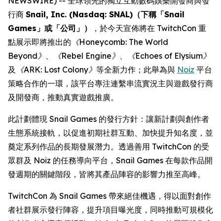
NEWSWIRE) -- 全球領先的獨立互動數碼娛樂開發商與發
行商
Snail, Inc. (Nasdaq: SNAL)（下稱「Snail
Games」或「公司」）
，於今天宣佈將在 TwitchCon 重
點展示即將推出的
《Honeycomb: The World
Beyond》
、
《Rebel Engine》
、
《Echoes of Elysium》
及
《ARK: Lost Colony》
等全新力作；此舉為與
Noiz
平台
策略合作的一環，該平台專注連繫串流實況主與遊戲發行商
及開發商，推動真實遊戲推廣。
此計劃體現 Snail Games 的發行方針：讓新計劃與創作者
生態系統接軌，以促進初期社群互動、加快提升知名度，並
奠定系列作品的長期發展潛力。透過善用 TwitchCon 的受
眾群及 Noiz 的任務導向平台，Snail Games 在每款作品開
發週期的關鍵階段，皆將其產品陣容的影響力推至高峰。
TwitchCon 為 Snail Games 帶來絕佳機遇，得以面對創作
者社群展示發行陣容，提升項目曝光度，同時推動可規模化