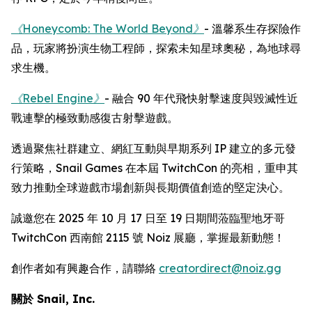
《Honeycomb: The World Beyond》
- 溫馨系生存探險作
品，玩家將扮演生物工程師，探索未知星球奧秘，為地球尋
求生機。
《Rebel Engine》
- 融合 90 年代飛快射擊速度與毀滅性近
戰連擊的極致動感復古射擊遊戲。
透過聚焦社群建立、網紅互動與早期系列 IP 建立的多元發
行策略，Snail Games 在本屆 TwitchCon 的亮相，重申其
致力推動全球遊戲市場創新與長期價值創造的堅定決心。
誠邀您在 2025 年 10 月 17 日至 19 日期間蒞臨聖地牙哥
TwitchCon 西南館 2115 號 Noiz 展廳，掌握最新動態！
創作者如有興趣合作，請聯絡
creatordirect@noiz.gg
關於 Snail, Inc.